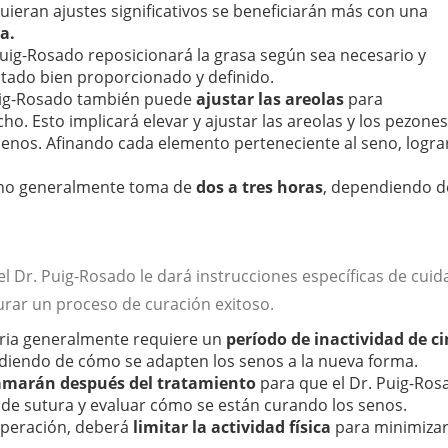
uieran ajustes significativos se beneficiarán más con una
a.
 Puig-Rosado reposicionará la grasa según sea necesario y
ltado bien proporcionado y definido.
Puig-Rosado también puede
ajustar las areolas
para
. Esto implicará elevar y ajustar las areolas y los pezone
 senos. Afinando cada elemento perteneciente al seno, logr
seno generalmente toma de
dos a tres horas
, dependiendo d
el Dr. Puig-Rosado le dará instrucciones específicas de cui
urar un proceso de curación exitoso.
aria generalmente requiere un
período de inactividad de ci
diendo de cómo se adapten los senos a la nueva forma.
ramarán después del tratamiento
para que el Dr. Puig-Ros
s de sutura y evaluar cómo se están curando los senos.
uperación, deberá
limitar la actividad física
para minimiza