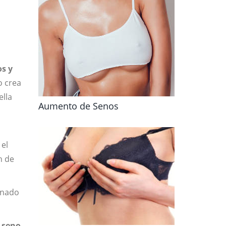
os y
o crea
ella
Aumento de Senos
 el
n de
onado
l seno