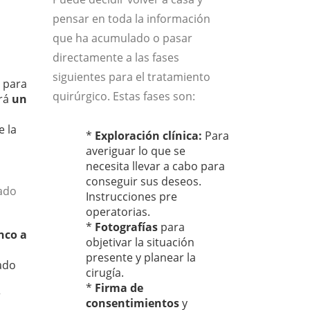
pensar en toda la información
que ha acumulado o pasar
directamente a las fases
siguientes para el tratamiento
s para
quirúrgico. Estas fases son:
ará
un
e la
*
Exploración clínica:
Para
averiguar lo que se
necesita llevar a cabo para
conseguir sus deseos.
dado
Instrucciones pre
operatorias.
*
Fotografías
para
nco a
objetivar la situación
presente y planear la
ado
cirugía.
*
Firma de
r
consentimientos
y