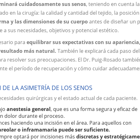
minará cuidadosamente sus senos
, teniendo en cuenta la
 en la cirugía: la calidad y cantidad del tejido, la posición
orma y las dimensiones de su cuerpo
antes de diseñar un 
a sus necesidades, objetivos y potencial estético.
esario para
equilibrar sus expectativas con su apariencia
 resultado más natural.
También le explicará cada paso del
a resolver sus preocupaciones. El Dr. Puig-Rosado tambié
ante el período de recuperación y cómo cuidar adecuadame
DE LA ASIMETRÍA DE LOS SENOS
ecesidades quirúrgicas y el estado actual de cada paciente.
ajo
anestesia general
, que es una forma segura y eficaz de
n dolor durante el proceso.
ces haciendo una incisión en el área. Para aquellos con
areolar o inframamaria puede ser suficiente.
iempre optará por incisiones más
discretas y estratégicam