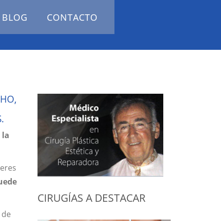
BLOG
CONTACTO
CHO,
.
 la
jeres
uede
CIRUGÍAS A DESTACAR
 de