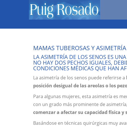
MAMAS TUBEROSAS Y ASIMETRÍA
LA ASIMETRÍA DE LOS SENOS ES UN
NO HAY DOS PECHOS IGUALES, DEB
CONDICIONES MÉDICAS QUE HAN AF
La asimetría de los senos puede referirse a
posición desigual de las areolas o los pez
Para algunas mujeres, esta asimetría es me
con un grado más prominente de asimetría
comenzar a afectar su capacidad física y s
Basándose en técnicas quirúrgicas muy avan