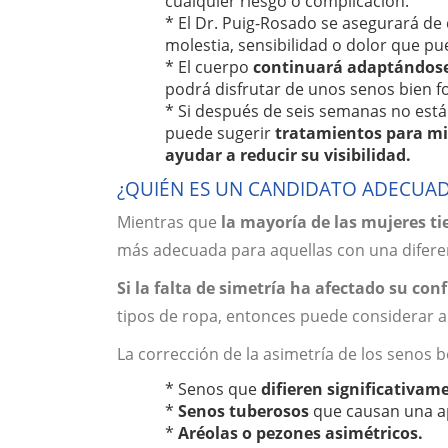
cualquier riesgo o complicación.
* El Dr. Puig-Rosado se asegurará d
molestia, sensibilidad o dolor que p
* El cuerpo
continuará adaptándose
podrá disfrutar de unos senos bien f
* Si después de seis semanas no está s
puede sugerir
tratamientos para min
ayudar a reducir su visibilidad.
¿QUIÉN ES UN CANDIDATO ADECUA
Mientras que
la mayoría de las mujeres t
más adecuada para aquellas con una diferenc
Si la falta de simetría ha afectado su co
tipos de ropa, entonces puede considerar ab
La corrección de la asimetría de los senos b
* Senos que
difieren significativa
*
Senos tuberosos
que causan una ap
*
Aréolas o pezones asimétricos.