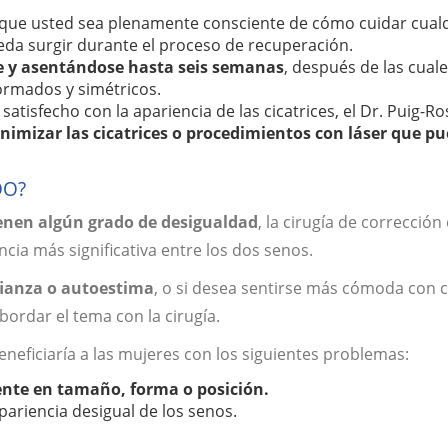
e que usted sea plenamente consciente de cómo cuidar cual
ueda surgir durante el proceso de recuperación.
 y asentándose hasta seis semanas
, después de las cual
ormados y simétricos.
atisfecho con la apariencia de las cicatrices, el Dr. Puig-R
imizar las cicatrices o procedimientos con láser que p
DO?
ienen algún grado de desigualdad
, la cirugía de corrección
ia más significativa entre los dos senos.
nfianza o autoestima
, o si desea sentirse más cómoda con c
ordar el tema con la cirugía.
eneficiaría a las mujeres con los siguientes problemas:
mente en tamaño, forma o posición.
ariencia desigual de los senos.