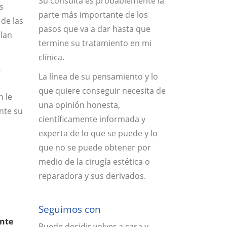
Su consulta es probablemente la
s
parte más importante de los
 de las
pasos que va a dar hasta que
plan
termine su tratamiento en mi
clínica.
,
La línea de su pensamiento y lo
que quiere conseguir necesita de
n le
una opinión honesta,
nte su
científicamente informada y
experta de lo que se puede y lo
que no se puede obtener por
medio de la cirugía estética o
reparadora y sus derivados.
Seguimos con
ente
Puede decidir volver a casa y