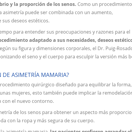
brio y la proporción de los senos.
Como un procedimiento
 la asimetría puede ser combinada con un aumento,
 sus deseos estéticos.
 tiempo para entender sus preocupaciones y razones para el
ocedimiento adaptado a sus necesidades, deseos estétic
según su figura y dimensiones corporales, el Dr. Puig-Rosad
nizando el seno y el cuerpo para esculpir la versión más b
N DE ASIMETRÍA MAMARIA?
rocedimiento quirúrgico diseñado para equilibrar la forma,
lgunas mujeres, esto también puede implicar la remodelació
n con el nuevo contorno.
 simetría de los senos para obtener un aspecto más proporci
da con la ropa y más segura de su cuerpo.
e la asimetría mamaria,
las pacientes prefieren agrandar e