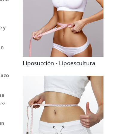
e y
an
Liposucción - Lipoescultura
lazo
ha
dez
un