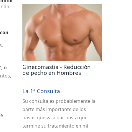
limina
lando
n
 con
s.
Ginecomastia - Reducción
, o
de pecho en Hombres
ntos,
La 1ª Consulta
Su consulta es probablemente la
parte más importante de los
se
pasos que va a dar hasta que
termine su tratamiento en mi