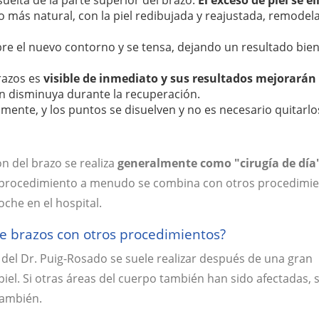
 suelta de la parte superior del brazo.
El exceso de piel se e
o más natural, con la piel redibujada y reajustada, remode
re el nuevo contorno y se tensa, dejando un resultado bie
brazos es
visible de inmediato y sus resultados mejorarán
n disminuya durante la recuperación.
ente, y los puntos se disuelven y no es necesario quitarlo
n del brazo se realiza
generalmente como "cirugía de día"
 procedimiento a menudo se combina con otros procedimie
che en el hospital.
e brazos con otros procedimientos?
ca del Dr. Puig-Rosado se suele realizar después de una gran
iel. Si otras áreas del cuerpo también han sido afectadas, 
también.