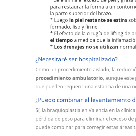
* Se elimina el exceso de piel y grasa
para restaurar la forma a un contorn
la parte superior del brazo.
* Luego
la piel restante se estira
sob
formado, liso y firme.
* El efecto de la cirugía de lifting de 
el tiempo
a medida que la inflamació
*
Los drenajes no se utilizan
normalm
¿Necesitaré ser hospitalizado?
Como un procedimiento aislado, la reducció
procedimiento ambulatorio
, aunque este
que pueden requerir una estancia de una no
¿Puedo combinar el levantamiento d
Sí, la braquioplastia en Valencia en la clíni
pérdida de peso para eliminar el exceso de p
puede combinar para corregir estas áreas 