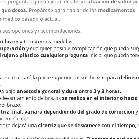
 hará preguntas que abarcan desde su
situación de salud ac
s que desea.
Prepárese para hablar de los
medicamentos
o
médico pasado o actual.
ca sus opciones y recomendaciones.
u brazo
y tomaremos medidas.
cuperación
y cualquier posible complicación que pueda surg
cirujano plástico cualquier pregunta
inicial que pueda ten
ca, se marcará la parte superior de sus brazos para
delinear
.
iza bajo
anestesia general y dura entre 2 y 3 horas.
 de levantamiento de brazos
se realiza en el interior o hacia
del brazo.
catriz final, variará dependiendo del grado de corrección
y
r en el codo.
radora dejará una
cicatriz que se desvanece con el tiempo
,