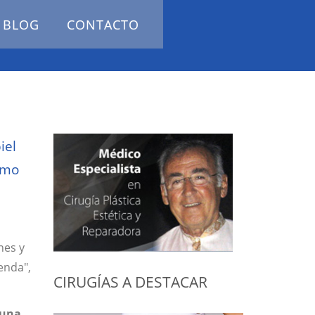
BLOG
CONTACTO
iel
omo
nes y
enda",
CIRUGÍAS A DESTACAR
guna