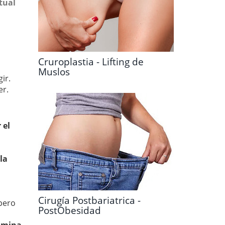
tual
Cruroplastia - Lifting de
Muslos
ir.
er.
 el
 la
Cirugía Postbariatrica -
 pero
PostObesidad