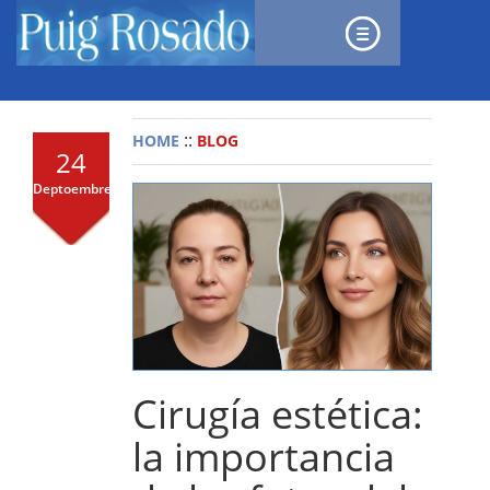
::
HOME
BLOG
24
Deptoembre,2025
Cirugía estética:
la importancia