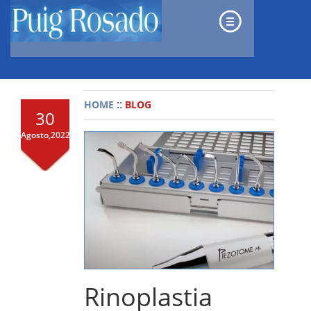
::
HOME
BLOG
30
Agosto,2022
Rinoplastia